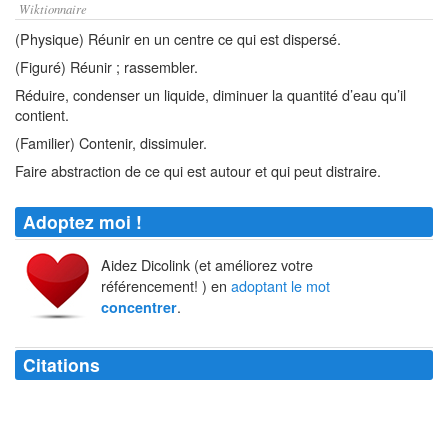
Wiktionnaire
(Physique) Réunir en un centre ce qui est dispersé.
(Figuré) Réunir ; rassembler.
Réduire, condenser un liquide, diminuer la quantité d’eau qu’il
contient.
(Familier) Contenir, dissimuler.
Faire abstraction de ce qui est autour et qui peut distraire.
Adoptez moi !
Aidez Dicolink (et améliorez votre
référencement! ) en
adoptant le mot
.
concentrer
Citations
J'aime bien tourner avec des chauve-souris, mais je peux vous assurer
que c'est bien difficile de se
concentrer
quand elles volent autour de
vous et qu'elles commencent à vous uriner dessus.