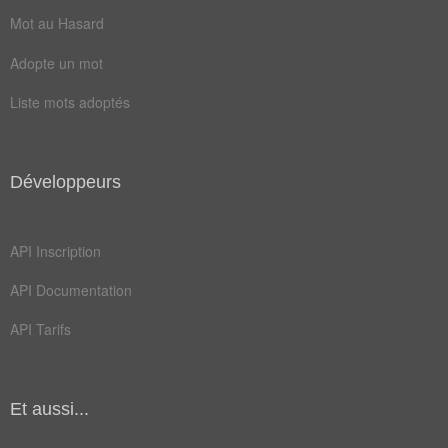
diminuer
écourter
Mot au Hasard
refouler
spéculer
Adopte un mot
tempérer
accumuler
Liste mots adoptés
approfondir
assembler
canaliser
centraliser
Développeurs
condenser
focaliser
fusionner
gamberger
API Inscription
goupiller
raisonner
API Documentation
rapporter
rassembler
API Tarifs
réfléchir
regrouper
renfermer
restreindre
Et aussi...