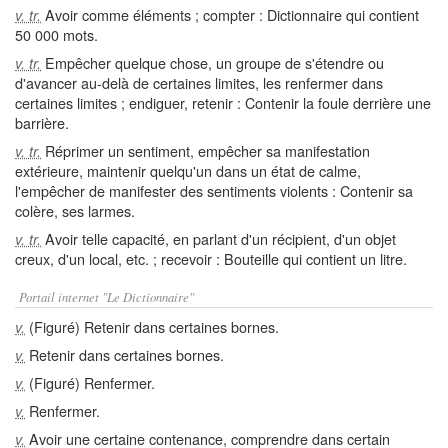
Avoir comme éléments ; compter : Dictionnaire qui contient
v. tr.
50 000 mots.
Empêcher quelque chose, un groupe de s'étendre ou
v. tr.
d'avancer au-delà de certaines limites, les renfermer dans
certaines limites ; endiguer, retenir : Contenir la foule derrière une
barrière.
Réprimer un sentiment, empêcher sa manifestation
v. tr.
extérieure, maintenir quelqu'un dans un état de calme,
l'empêcher de manifester des sentiments violents : Contenir sa
colère, ses larmes.
Avoir telle capacité, en parlant d'un récipient, d'un objet
v. tr.
creux, d'un local, etc. ; recevoir : Bouteille qui contient un litre.
Portail internet "Le Dictionnaire"
(Figuré) Retenir dans certaines bornes.
v.
Retenir dans certaines bornes.
v.
(Figuré) Renfermer.
v.
Renfermer.
v.
Avoir une certaine contenance, comprendre dans certain
v.