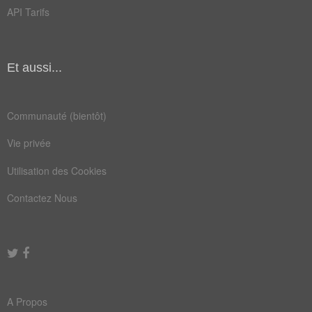
API Tarifs
lâcher
exclure
libérer
déborder
déverser
Et aussi...
Communauté (bientôt)
Champ Lexical
(208)
Mots liés par leur sémantique
Vie privée
su
fer
Utilisation des Cookies
sac
sel
Contactez Nous
suc
thé
clef
étui
fond
gras
joie
muid
A Propos