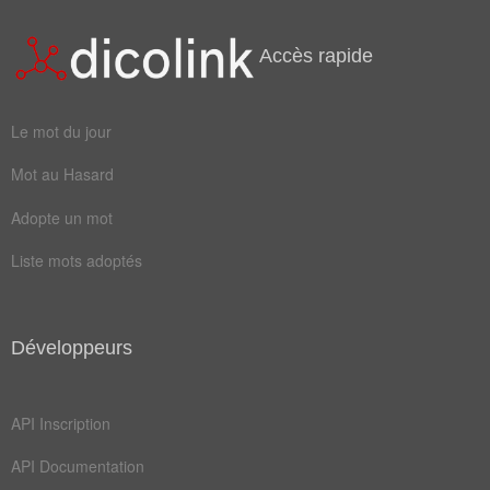
enfermer
englober
Accès rapide
posséder
refouler
réfréner
réprimer
Le mot du jour
comporter
comprendre
Mot au Hasard
contraindre
contrôler
Adopte un mot
embrasser
enchaîner
Liste mots adoptés
impliquer
incorporer
maintenir
maîtriser
Développeurs
renfermer
API Inscription
Antonymes
(5)
API Documentation
Mots avec la signification contraire