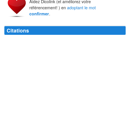
Aidez Dicolink (et améliorez votre
référencement! ) en
adoptant le mot
.
confirmer
Citations
Discussion : Moyen de
confirmer
les autres dans leurs erreurs.
Ambrose Bierce
Désobéir pour interroger le pouvoir,
confirmer
à nouveau son
fondement, sa légitimité.
Vincent Cespedes
Les anciens étaient avares de mots par crainte de ne pouvoir les
confirmer
dans leurs actes.
Confucius
Les confessions ont pour première conséquence de
confirmer
les prêtres
dans leur célibat.
Georges Elgozy