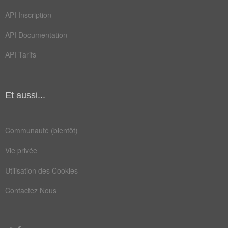
API Inscription
abroger
réfuter
API Documentation
démentir
infirmer
API Tarifs
contredire
désavouer
disconvenir
rétracter
Et aussi...
Champ Lexical
(112)
Mots liés par leur sémantique
Communauté (bientôt)
sûr
nier
Vie privée
réel
vrai
Utilisation des Cookies
dires
exact
Contactez Nous
parer
punir
sévir
averer