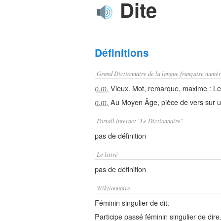
Dite
Définitions
Grand Dictionnaire de la langue française numér
Vieux. Mot, remarque, maxime : Les
n.m.
Au Moyen Âge, pièce de vers sur un 
n.m.
Portail internet "Le Dictionnaire"
pas de définition
Le littré
pas de définition
Wiktionnaire
Féminin singulier de dit.
Participe passé féminin singulier de dire