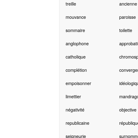
treille
ancienne
mouvance
paroisse
sommaire
toilette
anglophone
approbat
catholique
chromosp
complétion
converge
empoisonner
idéologiq
limettier
mandrag
négativité
objective
republicaine
républiqu
seigneurie
surnomm