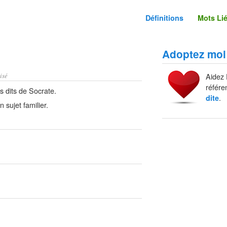
Définitions
Mots Li
Adoptez moi
isé
Aidez 
référe
 dits de Socrate.
.
dite
sujet familier.
.