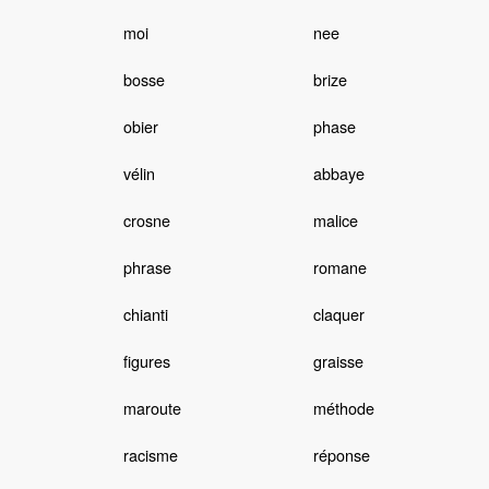
moi
nee
bosse
brize
obier
phase
vélin
abbaye
crosne
malice
phrase
romane
chianti
claquer
figures
graisse
maroute
méthode
racisme
réponse