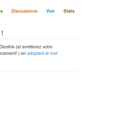
és
Discussions
Voir
Stats
 !
Dicolink (et améliorez votre
ncement! ) en
adoptant le mot