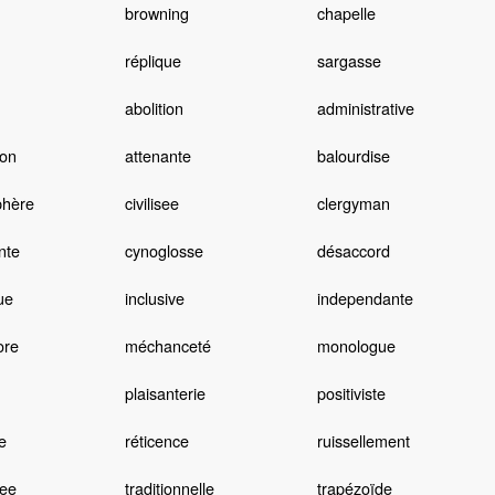
browning
chapelle
réplique
sargasse
abolition
administrative
ion
attenante
balourdise
hère
civilisee
clergyman
nte
cynoglosse
désaccord
ue
inclusive
independante
ore
méchanceté
monologue
plaisanterie
positiviste
e
réticence
ruissellement
ee
traditionnelle
trapézoïde