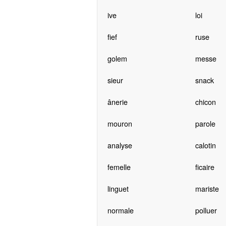
ive
loi
fief
ruse
golem
messe
sieur
snack
ânerie
chicon
mouron
parole
analyse
calotin
femelle
ficaire
linguet
mariste
normale
polluer