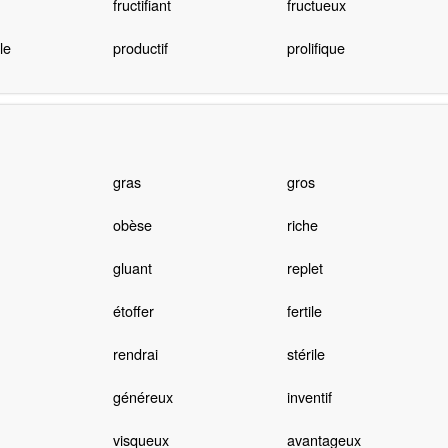
fructifiant
fructueux
le
productif
prolifique
gras
gros
obèse
riche
gluant
replet
étoffer
fertile
rendrai
stérile
généreux
inventif
visqueux
avantageux