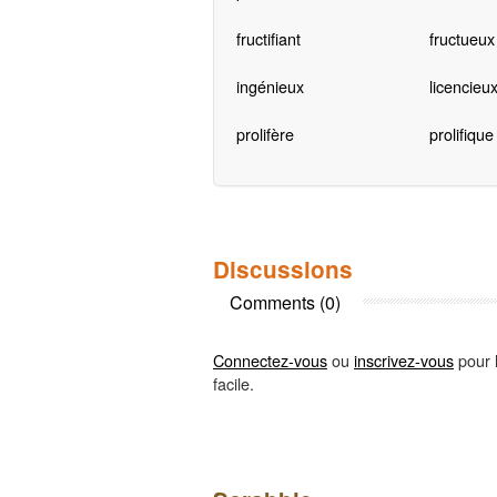
fructifiant
fructueux
ingénieux
licencieu
prolifère
prolifique
Discussions
Comments (0)
Connectez-vous
ou
inscrivez-vous
pour l
facile.