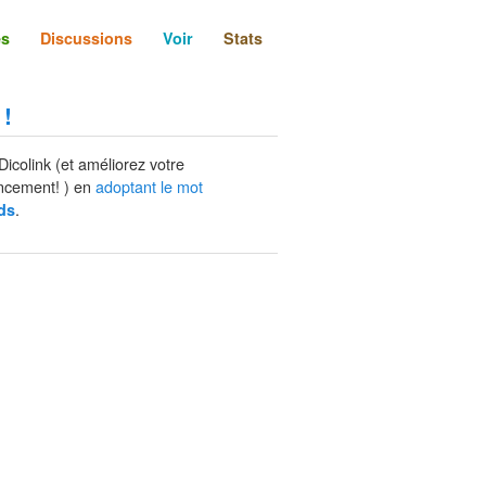
és
Discussions
Voir
Stats
 !
Dicolink (et améliorez votre
ncement! ) en
adoptant le mot
.
ds