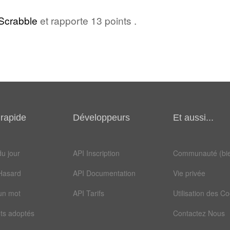
Scrabble
et rapporte 13 points .
rapide
Développeurs
Et aussi...
u jour
API Inscription
Communauté (bie
Hasard
API Documentation
Vie privée
un mot
API Tarifs
Utilisation des C
ts adoptés
Contactez Nous