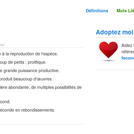
Définitions
Mots Li
Adoptez moi
isé
Aidez 
référe
 à la reproduction de l'espèce.
fecon
up de petits ; prolifique.
une grande puissance productive.
i produit beaucoup d'œuvres.
ère abondante, de multiples possibilités de
écond.
 féconde en rebondissements.