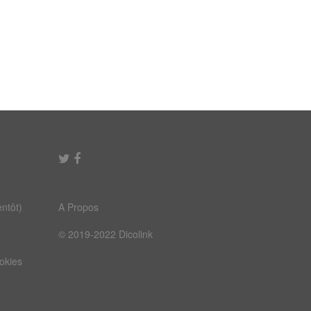
ntôt)
A Propos
© 2019-2022 Dicolink
ookies