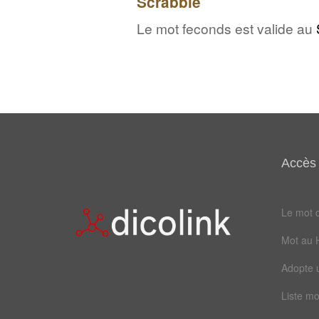
Scrabble
Le mot feconds est valide au
Accès 
Le mot d
Mot au 
Adopte 
Liste mo