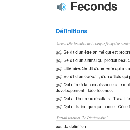
Feconds
Définitions
Grand Dictionnaire de la langue française numér
Se dit d'un être animé qui est propre
adj.
Se dit d'un animal qui produit beauco
adj.
Littéraire. Se dit d'une terre qui a 
adj.
Se dit d'un écrivain, d'un artiste qu
adj.
Qui offre à la connaissance une mati
adj.
développement : Idée féconde.
Qui a d'heureux résultats : Travail f
adj.
Qui entraîne quelque chose : Crise
adj.
Portail internet "Le Dictionnaire"
pas de définition