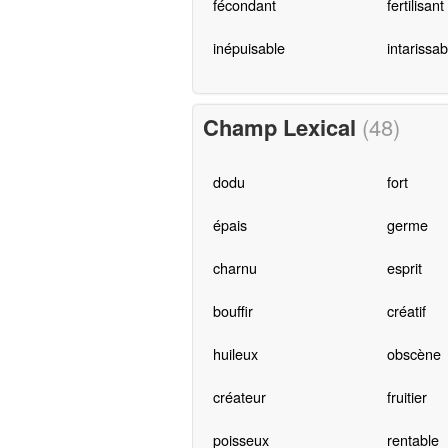
fécondant
fertilisant
inépuisable
intarissab
Champ Lexical
(48)
dodu
fort
épais
germe
charnu
esprit
bouffir
créatif
huileux
obscène
créateur
fruitier
poisseux
rentable