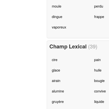
moule
perdu
dingue
frappe
vaporeux
Champ Lexical
(39)
cire
pain
glace
huile
airain
bougie
alumine
convive
gruyère
liquide