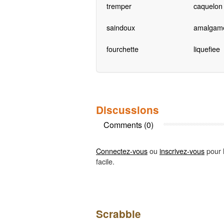
tremper
caquelon
saindoux
amalgam
fourchette
liquefiee
Discussions
Comments (0)
Connectez-vous
ou
inscrivez-vous
pour l
facile.
Scrabble