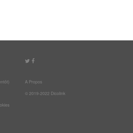
ntôt)
A Propos
© 2019-2022 Dicolink
ookies