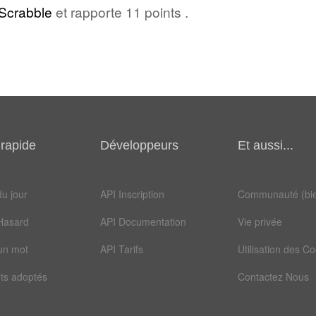
Scrabble
et rapporte 11 points .
rapide
Développeurs
Et aussi...
u jour
API Inscription
Communauté (bie
Hasard
API Documentation
Vie privée
un mot
API Tarifs
Utilisation des C
ts adoptés
Contactez Nous