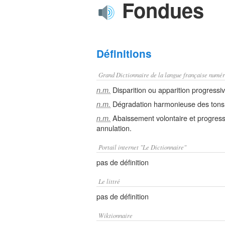
Fondues
Définitions
Grand Dictionnaire de la langue française numér
Disparition ou apparition progressiv
n.m.
Dégradation harmonieuse des tons 
n.m.
Abaissement volontaire et progressi
n.m.
annulation.
Portail internet "Le Dictionnaire"
pas de définition
Le littré
pas de définition
Wiktionnaire