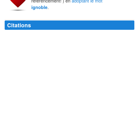
référencement! ) en
adoptant le mot
.
ignoble
Citations
Elle a dit aux Delarue que son neveu la menaçait de la faire expulser...
C'est
ignoble
...
Nathalie Sarraute
J'avais déjà le pressentiment que ce monde était formé à l'
ignoble
image des équarrissoirs.
Léon Léon Bloy
La vengeance n'est pas un mobile
ignoble
lorsqu'elle sert à des fins
utiles.
Jack Vance
Le choix d'Ancelot à l'Académie n'a été qu'
ignoble
; celui de Balzac serait
immonde.
Charles-Augustin Sainte-Beuve