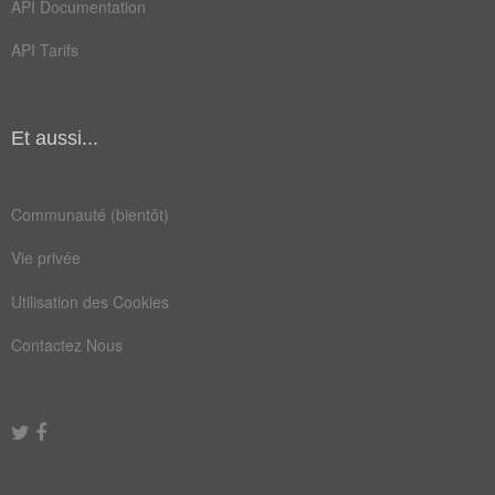
API Documentation
Champ Lexical
(73)
API Tarifs
Mots liés par leur sémantique
bas
vil
Et aussi...
laid
sale
cruel
êtres
Communauté (bientôt)
gueux
lâche
Vie privée
abject
atroce
Utilisation des Cookies
avilir
brutal
Contactez Nous
hideux
infâme
infect
maudit
odieux
ordure