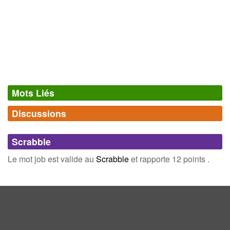
Mots Liés
Discussions
Synonymes
(12)
Comments (0)
Mots avec la même signification
Scrabble
taf
place
Connectez-vous
inscrivez-vous
Le mot job est valide au
Scrabble
et rapporte 12 points .
boulot
emploi
métier
office
turbin
besogne
travail
sinécure