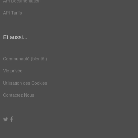
API Documentation
impie
moise
API Tarifs
mucha
place
satan
tache
Et aussi...
boulot
emploi
fumier
hébreu
Communauté (bientôt)
humour
métier
Vie privée
papier
psaume
Utilisation des Cookies
tirage
ulcère
Contactez Nous
uranie
verset
affiche
malheur
ouvrage
travail
fonction
patience