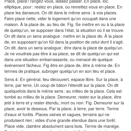
Place, place ! rangez-vous, laissez passer. En place, loc.
elliptique, pour : restez en place, ou remettez-vous en place. En
place les danseurs. On dit dans le même sens : à vos places.
Faire place nette, vider le logement qu'on occupait dans une
maison. À la place de, au lieu de. Fig. Se mettre en ou à la place
de quelqu'un, se supposer dans l'état, la situation où il se trouve.
On dit dans un sens analogue : mettre en la place de. À la place
de, en supposant qu'on fût dans la position de celui dont il s'agit.
On dit, dans un sens analogue : être dans la place de quelqu'un.
Je ne voudrais pas être à sa place, se dit de quelqu'un qui est
dans une situation embarrassante, ou menacé de quelque
événement fâcheux. Fig être en place de, être à même de. En
termes de pratique, subroger quelqu'un en son lieu et place.
Sens 4: En général, lieu découvert, espace libre. Sur la place, à
terre, par terre. Un coup de bâton l'étendit sur la place. On dit
quelquefois dans le même sens : au milieu de la place. Cela est
tombé au milieu de la place. Demeurer, rester sur la place, être
jeté à terre et y rester étendu, mort ou non. Fig. Demeurer sur la
place, avoir le dessous. Par la place, à terre, par terre. Terme
d'eaux et forêts. Places vaines et vagues, terrains qui ne
produisent rien ; vides d'une grande étendue dans une forêt.
Place vide, clairière absolument sans bois. Terme de manége.