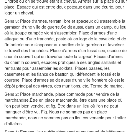
Endroit où on se trouve étant à cheval. Arrêter sur la place ou sur
place. Espace qui est entre deux poteaux dans une écurie, pour
loger un cheval.
Sens 3: Place d'armes, terrain libre et spacieux où s'assemble la
garnison d'une ville de guerre.Se dit aussi, dans un camp, du lieu
où la troupe campée vient s'assembler. Place d'armes d'une
attaque ou d'une tranchée, poste où on loge de la cavalerie et de
l'infanterie pour s'opposer aux sorties de la garnison et favoriser
le travail des tranchées. Place d'armes d'un fossé sec, espèce de
chemin couvert qui en traverse toute la largeur. Places d'armes
du chemin couvert, espaces pratiqués à ses angles saillants et
rentrants pour assembler les soldats. Places basses, les
casemates et les flancs de bastion qui défendent le fossé et la
courtine. Place d'armes se dit aussi d'une ville frontière où est le
dépôt principal des vivres, des munitions, etc. Terme de marine.
Sens 2: Place marchande, place commode pour vendre de la
marchandise.Être en place marchande, être dans une place où
l'on peut bien vendre, et fig. Être dans un lieu où l'on ne peut
manquer d'être vu. Fig. Nous ne sommes pas en place
marchande, nous ne sommes pas en lieu convenable pour traiter
d'affaires.
Sens 1: Espace, lieu public découvert et environné de bâtiments