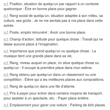
Position, situation de quelqu'un par rapport à un contexte
n.f.
quelconque : Être en bonne place pour gagner.
Rang social de quelqu'un, situation adaptée à son milieu, sa
n.f.
culture, ses goûts : Je ne me sentais pas à ma place dans cette
soirée.
Poste, emploi rémunéré : Avoir une bonne place.
n.f.
Champ d'action, latitude pour quelque chose : Travail qui ne
n.f.
laisse aucune place à l'imagination.
Importance que prend quelqu'un ou quelque chose : La
n.f.
musique tient une grande place dans sa vie.
Rang, niveau auquel on place, on situe quelque chose ou
n.f.
quelqu'un : Il occupe la première place dans mon estime.
Rang obtenu par quelqu'un dans un classement ou une
n.f.
compétition : Élève qui a les meilleures places aux compositions.
Rang de quelqu'un dans une file d'attente.
n.f.
Prix à payer pour entrer dans certains moyens de transport,
n.f.
pour assister à un spectacle, etc. : Payer place entière.
Emplacement pour garer une voiture : Parking de 600 places.
n.f.