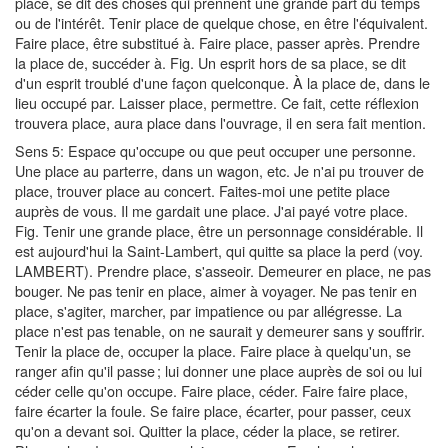
place, se dit des choses qui prennent une grande part du temps
ou de l'intérêt. Tenir place de quelque chose, en être l'équivalent.
Faire place, être substitué à. Faire place, passer après. Prendre
la place de, succéder à. Fig. Un esprit hors de sa place, se dit
d'un esprit troublé d'une façon quelconque. À la place de, dans le
lieu occupé par. Laisser place, permettre. Ce fait, cette réflexion
trouvera place, aura place dans l'ouvrage, il en sera fait mention.
Sens 5: Espace qu'occupe ou que peut occuper une personne.
Une place au parterre, dans un wagon, etc. Je n'ai pu trouver de
place, trouver place au concert. Faites-moi une petite place
auprès de vous. Il me gardait une place. J'ai payé votre place.
Fig. Tenir une grande place, être un personnage considérable. Il
est aujourd'hui la Saint-Lambert, qui quitte sa place la perd (voy.
LAMBERT). Prendre place, s'asseoir. Demeurer en place, ne pas
bouger. Ne pas tenir en place, aimer à voyager. Ne pas tenir en
place, s'agiter, marcher, par impatience ou par allégresse. La
place n'est pas tenable, on ne saurait y demeurer sans y souffrir.
Tenir la place de, occuper la place. Faire place à quelqu'un, se
ranger afin qu'il passe ; lui donner une place auprès de soi ou lui
céder celle qu'on occupe. Faire place, céder. Faire faire place,
faire écarter la foule. Se faire place, écarter, pour passer, ceux
qu'on a devant soi. Quitter la place, céder la place, se retirer.