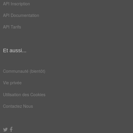
API Inscription
Champ Lexical
(179)
API Documentation
Mots liés par leur sémantique
API Tarifs
bit
clé
dix
mot
Et aussi...
nom
six
brut
code
Communauté (bientôt)
coût
deux
Vie privée
euro
huit
Utilisation des Cookies
neuf
note
Contactez Nous
sept
taux
zéro
arabe
bilan
dette