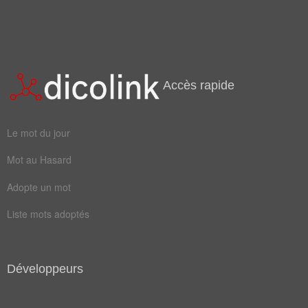
calcul
grille
nombre
numéro
montant
réunion
symbole
arithmétique
Accès rapide
chiffrement
combinaison
Le mot du jour
composition
déchiffrement
Mot au Hasard
initiales
monogramme
Adopte un mot
règlement
Liste mots adoptés
Antonymes
(2)
Mots avec la signification contraire
Développeurs
analyse
séparation