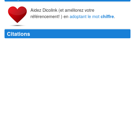
Aidez Dicolink (et améliorez votre
référencement! ) en
adoptant le mot
.
chiffre
Citations
Le nombre fait la loi, mais le bien n'a rien à faire avec le
chiffre
.
Henri-Frédéric Amiel
Premier jour de ma soixante neuvième année. Un
chiffre
bien agréable
en amour. Fichue affaire pour l'âge.
Pierre Desproges
Quand on parle pognon, à partir d'un certain
chiffre
, tout le monde
écoute.
Michel Audiard
Le dernier mot dans une affaire est toujours un
chiffre
.
Albert Brie