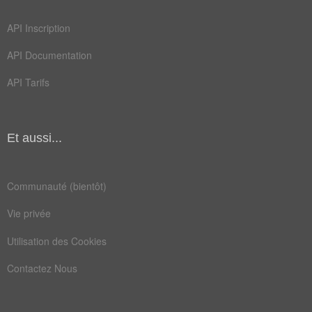
Champ Lexical
(172)
API Inscription
Mots liés par leur sémantique
API Documentation
âge
but
API Tarifs
mur
pic
bébé
cime
Et aussi...
obus
sida
taux
balle
Communauté (bientôt)
baril
battu
Vie privée
cible
degré
Utilisation des Cookies
egale
folie
Contactez Nous
grave
mètre
moyen
obèse