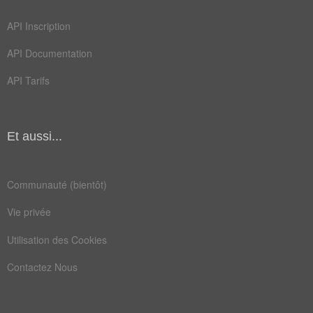
Champ Lexical
(112)
API Inscription
Mots liés par leur sémantique
API Documentation
eau
loi
API Tarifs
max
pic
acmé
août
Et aussi...
maxi
taux
vent
accès
Communauté (bientôt)
allée
avril
Vie privée
bosse
crise
Utilisation des Cookies
croît
débit
Contactez Nous
degré
délai
durée
faîte