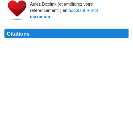
Aidez Dicolink (et améliorez votre
référencement! ) en
adoptant le mot
.
maximum
Citations
Nommez une prison immense à insécurité
maximum
. . . la Terre.
Félix Leclerc
En terme de reproduction, un mâle fait de son mieux s'il voyage et
copule au
maximum
.
Orson Scott Card
Il faut faire des choses folles avec le
maximum
de prudence.
Michel Mohrt
Après le salaire minimum, pourquoi ne pas instituer une rémunération
maximum
?
Jean-François Kahn