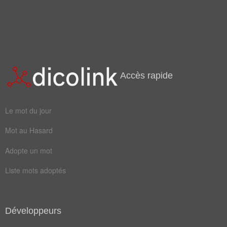
famine ou de crise, de vendre certaines marchandises ou
apogée
comble
denrées alimentaires au-dessus d'un prix limite. (La Convention
promulgua une loi du maximum le 4 mai 1793. Le 29 fut voté le
limite
pointe
maximum général des prix et des salaires. La loi, d'application
sommet
summum
malaisée, fut abolie le 24 décembre 1794.)
Maximum local
ou
relatif
E étant un espace topologique, réel
(
)
f
x
0
maximal
minimum
tel que, si
: E → ℝ, il existe un voisinage V de
où ∀
∈ V,
(
)
f
x
x
f
x
0
≤
(
).
f
x
Accès rapide
0
optimum
période
plafond
extremum
Le mot du jour
totalité
culminant
Mot au Hasard
paroxysme
Adopte un mot
Liste mots adoptés
Antonymes
(2)
Mots avec la signification contraire
nadir
minimal
Développeurs