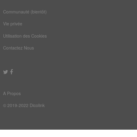
magasin
maximum
Communauté (bientôt)
baleines
compiler
Vie privée
fourrure
surprend
Utilisation des Cookies
algorithme
amplitude
Contactez Nous
boulanger
catalogue
compilateur
distribue
footballeuses
mésaventure
multinationales
pamplemousse
A Propos
peruvienne
somptueuse
© 2019-2022 Dicolink