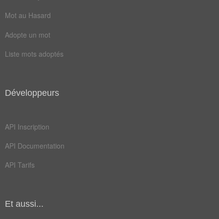
Champ Lexical
(38)
Mot au Hasard
Mots liés par leur sémantique
Adopte un mot
roi
émir
Liste mots adoptés
lisp
look
psys
front
ornee
reine
Développeurs
royal
style
API Inscription
calcul
cyborg
API Documentation
emmene
formel
API Tarifs
lycees
minima
penché
turbot
visite
banquet
Et aussi...