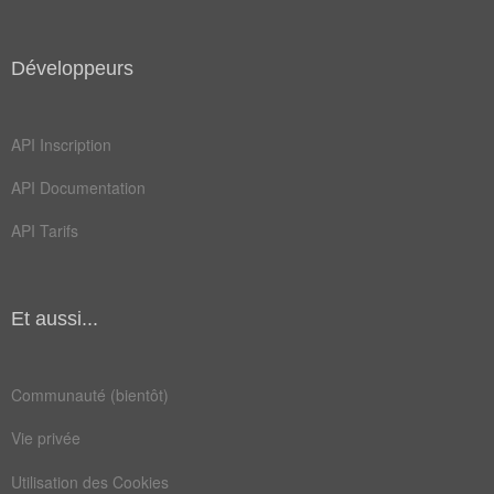
balle
boule
bouse
capte
Développeurs
chiné
compo
congé
films
API Inscription
offre
pater
API Documentation
porno
score
API Tarifs
seins
style
vidéo
viens
Et aussi...
archer
buvant
cortex
énorme
Communauté (bientôt)
exhibe
foutue
Vie privée
gicler
irréel
Utilisation des Cookies