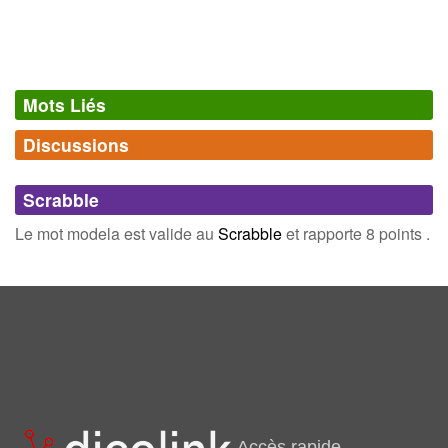
Mots Liés
Discussions
Synonymes
(0)
Comments (0)
Mots avec la même signification
Scrabble
Connectez-vous
inscrivez-vous
Le mot modela est valide au
Scrabble
et rapporte 8 points .
Champ Lexical
(32)
Mots liés par leur sémantique
pâte
bâtir
faire
forme
argile
forger
former
glaise
Accès rapide