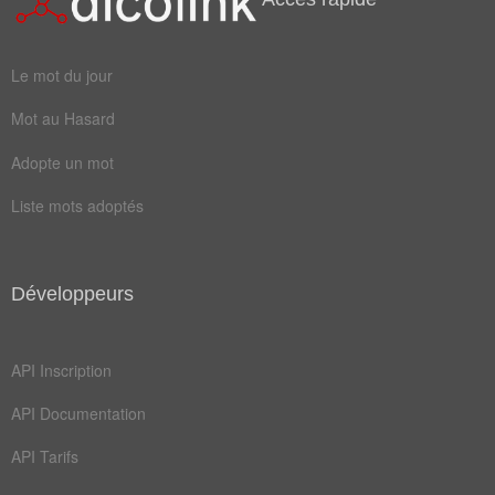
graver
mouler
pétrir
buriner
Le mot du jour
ciseler
figurer
Mot au Hasard
tailler
aménager
Adopte un mot
arranger
composer
Liste mots adoptés
élaborer
façonner
modelage
préparer
Développeurs
sculpter
acyclique
aléatoire
assembler
API Inscription
confectionner
conformer
API Documentation
constituer
fabriquer
API Tarifs
sculpteur
sculpture