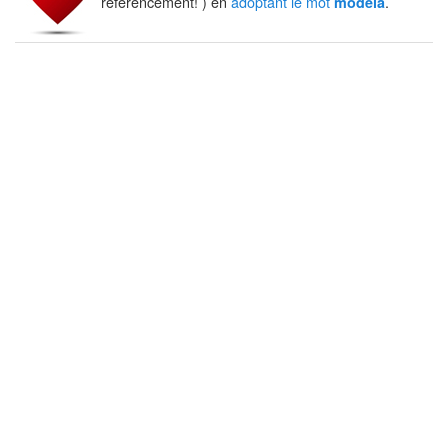
référencement! ) en
adoptant le mot
.
modela