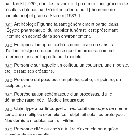
par Tarski [1930], dont les travaux ont pu être affinés grâce à des
résultats obtenus par Gödel antérieurement [théorème de
complétude] et grâce à Skolem [1933].)
ArchéologieFigurine faisant généralement partie, dans
n.m.
l'Égypte pharaonique, du mobilier funéraire et représentant
l'homme en activité dans son environnement.
En apposition après certains noms, avec ou sans trait
n.m.
d'union, désigne quelque chose que l'on propose comme
référence : Visiter l'appartement modèle.
Personne sur laquelle un coiffeur, un couturier, une modiste,
n.m.
etc., essaie ses créations.
Personne qui pose pour un photographe, un peintre, un
n.m.
sculpteur, etc.
Représentation schématique d'un processus, d'une
n.m.
démarche raisonnée : Modèle linguistique.
Objet type à partir duquel on reproduit des objets de même
n.m.
sorte à de multiples exemplaires ; objet fait selon ce prototype :
Nos derniers modèles sont en vitrine.
Personne citée ou choisie à titre d'exemple pour qu'on
n.m.
s'inspire de sa conduite.