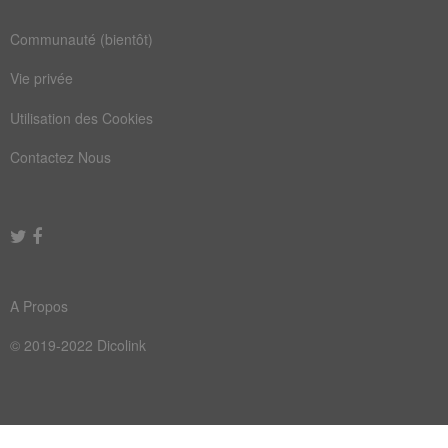
mou
pur
Communauté (bientôt)
base
dote
Vie privée
idée
lynx
Utilisation des Cookies
mode
pose
Contactez Nous
réel
test
type
aigle
atome
balsa
bévue
bijou
A Propos
boule
cadre
© 2019-2022 Dicolink
canon
capot
copie
envie
filon
forme