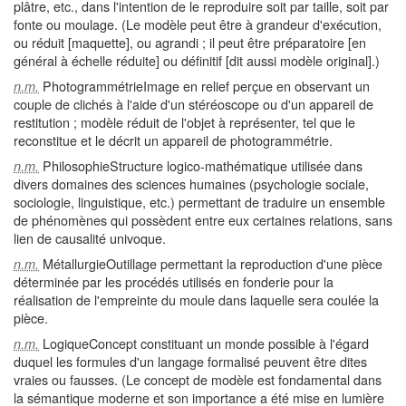
plâtre, etc., dans l'intention de le reproduire soit par taille, soit par
fonte ou moulage. (Le modèle peut être à grandeur d'exécution,
ou réduit [maquette], ou agrandi ; il peut être préparatoire [en
général à échelle réduite] ou définitif [dit aussi modèle original].)
PhotogrammétrieImage en relief perçue en observant un
n.m.
couple de clichés à l'aide d'un stéréoscope ou d'un appareil de
restitution ; modèle réduit de l'objet à représenter, tel que le
reconstitue et le décrit un appareil de photogrammétrie.
PhilosophieStructure logico-mathématique utilisée dans
n.m.
divers domaines des sciences humaines (psychologie sociale,
sociologie, linguistique, etc.) permettant de traduire un ensemble
de phénomènes qui possèdent entre eux certaines relations, sans
lien de causalité univoque.
MétallurgieOutillage permettant la reproduction d'une pièce
n.m.
déterminée par les procédés utilisés en fonderie pour la
réalisation de l'empreinte du moule dans laquelle sera coulée la
pièce.
LogiqueConcept constituant un monde possible à l'égard
n.m.
duquel les formules d'un langage formalisé peuvent être dites
vraies ou fausses. (Le concept de modèle est fondamental dans
la sémantique moderne et son importance a été mise en lumière