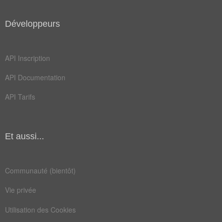
Développeurs
Champ Lexical
(132)
Mots liés par leur sémantique
API Inscription
gel
nid
API Documentation
banc
bave
API Tarifs
brin
lait
pore
thym
Et aussi...
algue
arbre
bière
bleus
Communauté (bientôt)
bulle
cacao
Vie privée
chêne
crème
Utilisation des Cookies
écume
gazon