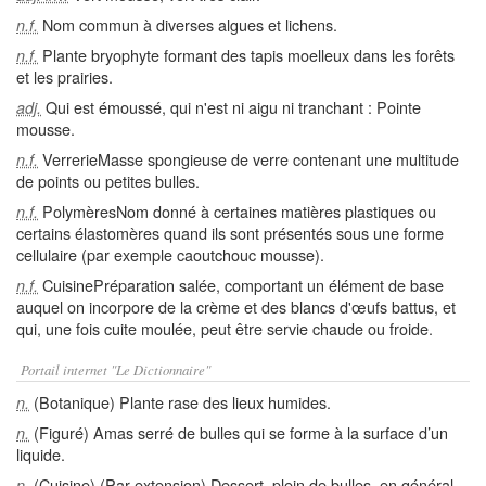
Nom commun à diverses algues et lichens.
n.f.
Plante bryophyte formant des tapis moelleux dans les forêts
n.f.
et les prairies.
Qui est émoussé, qui n'est ni aigu ni tranchant : Pointe
adj.
mousse.
VerrerieMasse spongieuse de verre contenant une multitude
n.f.
de points ou petites bulles.
PolymèresNom donné à certaines matières plastiques ou
n.f.
certains élastomères quand ils sont présentés sous une forme
cellulaire (par exemple caoutchouc mousse).
CuisinePréparation salée, comportant un élément de base
n.f.
auquel on incorpore de la crème et des blancs d'œufs battus, et
qui, une fois cuite moulée, peut être servie chaude ou froide.
Portail internet "Le Dictionnaire"
(Botanique) Plante rase des lieux humides.
n.
(Figuré) Amas serré de bulles qui se forme à la surface d’un
n.
liquide.
(Cuisine) (Par extension) Dessert, plein de bulles, en général
n.