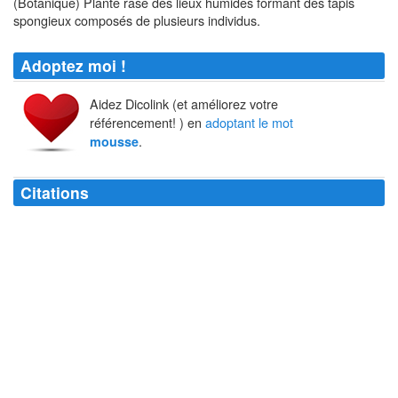
(Botanique) Plante rase des lieux humides formant des tapis
spongieux composés de plusieurs individus.
Adoptez moi !
Aidez Dicolink (et améliorez votre
référencement! ) en
adoptant le mot
.
mousse
Citations
Devant les parterres de
mousse
, regret d'être si grand.
Sylvain Tesson
Lueur d'espoir : une petite
mousse
dans la fissure d'un mur.
Sylvain Tesson
Bière qui
mousse
amasse la foule.
Claude Frisoni