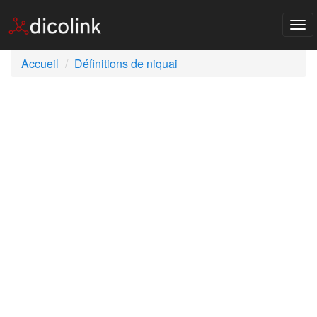
Tog
nav
Accueil
Définitions de niquai