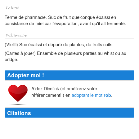
Le littré
Terme de pharmacie. Suc de fruit quelconque épaissi en
consistance de miel par l'évaporation, avant qu'il ait fermenté.
Wiktionnaire
(Vieilli) Suc épaissi et dépuré de plantes, de fruits cuits.
(Cartes à jouer) Ensemble de plusieurs parties au whist ou au
bridge.
Adoptez moi !
Aidez Dicolink (et améliorez votre
référencement! ) en
adoptant le mot
.
rob
Citations
L'amitié entre hommes, vous savez ce que les femmes en pensent : ça
fait de l'ombre sur leurs
robes
.
Paul Morand