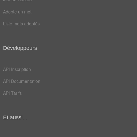
trahi
tuera
Adopte un mot
coffre
élever
Liste mots adoptés
énorme
fonder
jubilé
odieux
Développeurs
prouve
robert
thomas
venger
API Inscription
zombie
blesser
API Documentation
detruit
famille
API Tarifs
hôpital
ignoble
obséder
perçant
Et aussi...
réunion
stupide
torsion
ennuyeux