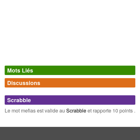
Mots Liés
Discussions
Synonymes
(0)
Comments (0)
Mots avec la même signification
Scrabble
Connectez-vous
inscrivez-vous
Le mot mefias est valide au
Scrabble
et rapporte 10 points .
Champ Lexical
(170)
Mots liés par leur sémantique
du
web