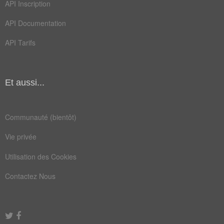
API Inscription
mordu
nabot
API Documentation
peste
place
API Tarifs
roche
sages
senti
singe
Et aussi...
tente
trahi
vertu
acabit
Communauté (bientôt)
appris
bombes
Vie privée
bourse
cacher
Utilisation des Cookies
copies
défier
Contactez Nous
diable
douter
ferait
fourbe