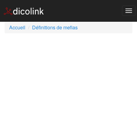
Tog
nav
Accueil
Définitions de mefias