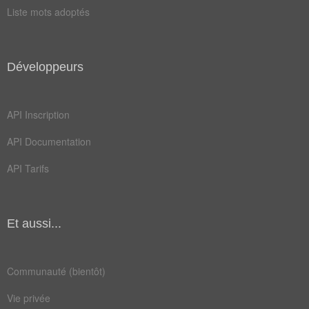
loge
reçu
Liste mots adoptés
talc
baffe
corda
gaffe
Développeurs
laque
pieds
place
rebut
API Inscription
tréma
vases
API Documentation
abrite
appose
API Tarifs
assidu
bastos
cloque
compas
Et aussi...
enfile
étrier
habite
mouise
Communauté (bientôt)
opiner
pétrin
Vie privée