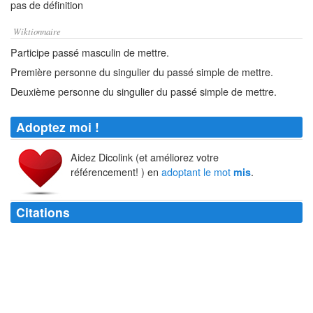
pas de définition
Wiktionnaire
Participe passé masculin de mettre.
Première personne du singulier du passé simple de mettre.
Deuxième personne du singulier du passé simple de mettre.
Adoptez moi !
Aidez Dicolink (et améliorez votre
référencement! ) en
adoptant le mot
.
mis
Citations
J'ai
mis
tout mon génie dans ma vie ; je n'ai
mis
que mon talent dans
mes oeuvres.
Oscar Wilde
L'inconnu est
mis
en cases ; l'Autre,
mis
en cause ; l'émotion,
prédigérée.