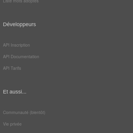
Liste mots adoptés
epices
farine
menthe
mixage
Développeurs
mixeur
oignon
persil
plaine
API Inscription
poivre
record
API Documentation
taches
trolls
API Tarifs
agréger
couvert
cuisson
legumes
Et aussi...
parking
parquet
platine
résumer
Communauté (bientôt)
routine
rythmes
Vie privée
urbaine
bouillon