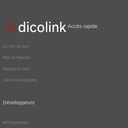
Mots liés par leur sémantique
jus
sel
pain
râpe
Accès rapide
thym
aioli
bulbe
gigot
Le mot du jour
huile
odeur
Mot au Hasard
sauce
soupe
Adopte un mot
beurre
céleri
Liste mots adoptés
citron
gousse
oignon
persil
Développeurs
piment
poivre
ragoût
anchois
API Inscription