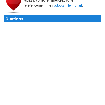
Aidez Dicolink (et améliorez votre
référencement! ) en
adoptant le mot
.
ail
Citations
Manger de l'
ail
. Ca rajeunit l'organisme et ça éloigne les importuns.
Alexandre Vialatte
Pour une fois, il ne sentait pas mauvais : il avait mangé de l'
ail
.
Aurélien Scholl
Je pense à ceux dont la rencontre vous jette au nez des odeurs
écoeurantes d'
ail
ou d'humanité.
Guy de Maupassant
Une paella sans coquillages, c'est un gigot sans
ail
, un escroc sans
rosette.
Michel Audiard
Un beau vers a douze pieds, et deux
ailes
.