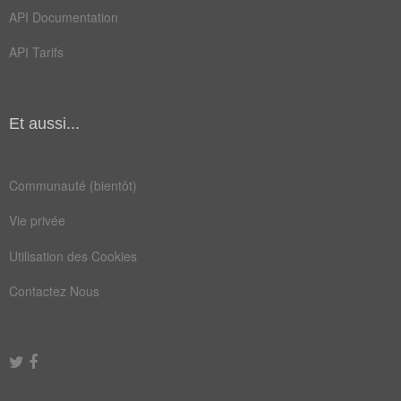
basilic
carotte
API Documentation
fenouil
girofle
API Tarifs
laurier
bouillon
brandade
échalote
Et aussi...
marinade
vinaigre
condiment
coriandre
Communauté (bientôt)
gingembre
Vie privée
Utilisation des Cookies
Contactez Nous