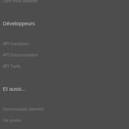
Liste mots adoptés
epices
farine
menthe
mixage
Développeurs
mixeur
oignon
persil
plaine
API Inscription
poivre
record
API Documentation
taches
trolls
API Tarifs
agréger
couvert
cuisson
legumes
Et aussi...
parking
parquet
platine
résumer
Communauté (bientôt)
routine
rythmes
Vie privée
urbaine
bouillon