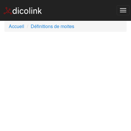
Tog
nav
Accueil
Définitions de moites