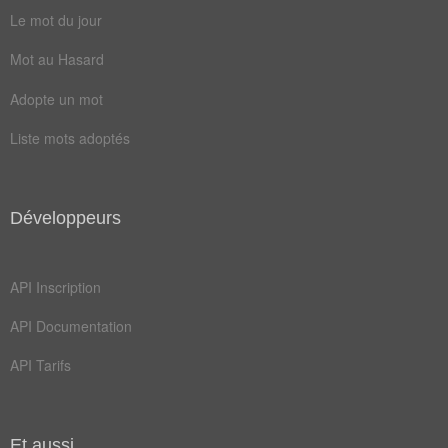
pâle
peau
Le mot du jour
front
mains
Mot au Hasard
paume
serre
Adopte un mot
sueur
tiède
Liste mots adoptés
doigts
embuer
humide
adoucir
Développeurs
amollir
chaleur
imbiber
embrumer
API Inscription
fiévreux
humecter
API Documentation
mouiller
suintant
API Tarifs
halitueux
humidifier
imprégner
réchauffer
Et aussi...