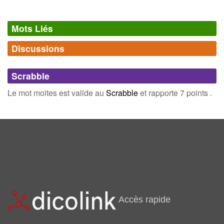
Mots Liés
Discussions
Synonymes
(7)
Comments (0)
Mots avec la même signification
Scrabble
tiède
humide
Connectez-vous
inscrivez-vous
Le mot moites est valide au
Scrabble
et rapporte 7 points .
trempe
mouille
détrempe
suintant
spongieux
Champ Lexical
(28)
Mots liés par leur sémantique
Accès rapide
doux
fort