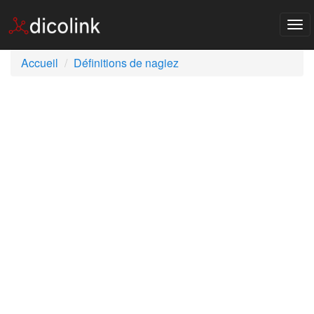
Tog
nav
Accueil
Définitions de nagiez