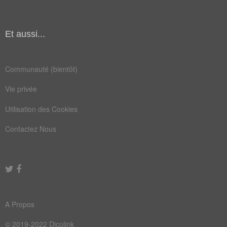
nageuse
ondoyer
pagayer
pécheur
Et aussi...
piscine
plonger
Communauté (bientôt)
poisson
surface
Vie privée
dauphins
godiller
Utilisation des Cookies
nageoire
nageoter
Contactez Nous
natation
naviguer
plongeon
apprennent
aquatique
embarcation
natatoire
personnel
A Propos
© 2019-2022 Dicolink