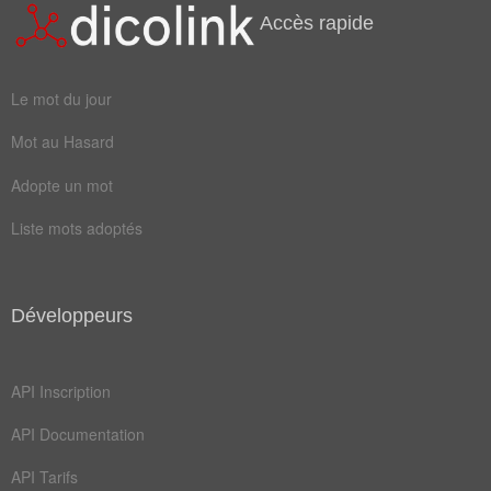
ramer
voler
Accès rapide
aviron
bassin
Le mot du jour
chrono
couler
Mot au Hasard
courir
nageur
Adopte un mot
noyade
requin
Liste mots adoptés
rivage
sauter
savent
baigner
bonheur
brasser
Développeurs
canards
canoter
API Inscription
courant
crawler
API Documentation
émerger
épreuve
API Tarifs
flotter
marcher