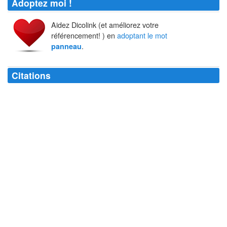
Adoptez moi !
Aidez Dicolink (et améliorez votre
référencement! ) en
adoptant le mot
.
panneau
Citations
Ce
panneau
au milieu du désert du Sahara : DESERT DU SAHARA.
Sylvain Tesson
Pour faire le blocus de Monaco, il suffit de deux
panneaux
de sens
interdit.
Charles de Gaulle