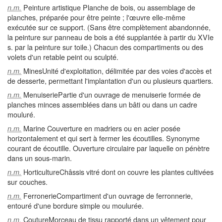
Peinture artistique Planche de bois, ou assemblage de
n.m.
planches, préparée pour être peinte ; l'œuvre elle-même
exécutée sur ce support. (Sans être complètement abandonnée,
la peinture sur panneau de bois a été supplantée à partir du XVIe
s. par la peinture sur toile.) Chacun des compartiments ou des
volets d'un retable peint ou sculpté.
MinesUnité d'exploitation, délimitée par des voies d'accès et
n.m.
de desserte, permettant l'implantation d'un ou plusieurs quartiers.
MenuiseriePartie d'un ouvrage de menuiserie formée de
n.m.
planches minces assemblées dans un bâti ou dans un cadre
mouluré.
Marine Couverture en madriers ou en acier posée
n.m.
horizontalement et qui sert à fermer les écoutilles. Synonyme
courant de écoutille. Ouverture circulaire par laquelle on pénètre
dans un sous-marin.
HorticultureChâssis vitré dont on couvre les plantes cultivées
n.m.
sur couches.
FerronerieCompartiment d'un ouvrage de ferronnerie,
n.m.
entouré d'une bordure simple ou moulurée.
CoutureMorceau de tissu rapporté dans un vêtement pour
n.m.