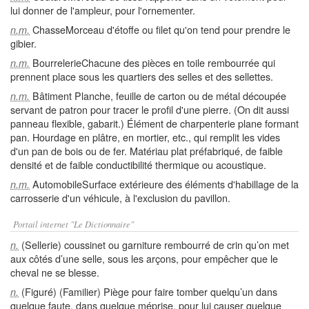
lui donner de l'ampleur, pour l'ornementer.
ChasseMorceau d'étoffe ou filet qu'on tend pour prendre le
n.m.
gibier.
BourrelerieChacune des pièces en toile rembourrée qui
n.m.
prennent place sous les quartiers des selles et des sellettes.
Bâtiment Planche, feuille de carton ou de métal découpée
n.m.
servant de patron pour tracer le profil d'une pierre. (On dit aussi
panneau flexible, gabarit.) Élément de charpenterie plane formant
pan. Hourdage en plâtre, en mortier, etc., qui remplit les vides
d'un pan de bois ou de fer. Matériau plat préfabriqué, de faible
densité et de faible conductibilité thermique ou acoustique.
AutomobileSurface extérieure des éléments d'habillage de la
n.m.
carrosserie d'un véhicule, à l'exclusion du pavillon.
Portail internet "Le Dictionnaire"
(Sellerie) coussinet ou garniture rembourré de crin qu’on met
n.
aux côtés d’une selle, sous les arçons, pour empêcher que le
cheval ne se blesse.
(Figuré) (Familier) Piège pour faire tomber quelqu’un dans
n.
quelque faute, dans quelque méprise, pour lui causer quelque