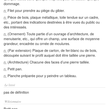
dommage.
Filet pour prendre au piège du gibier.
n.
Pièce de bois, plaque métallique, toile tendue sur un cadre,
n.
etc., portant des indications destinées à être vues du public ou
des intéressés.
(Ornement) Toute partie d’un ouvrage d’architecture, de
n.
menuiserie, etc., qui offre un champ, une surface de moyenne
grandeur, encadrée ou ornée de moulures.
(Par extension) Plaque de carton, de fer-blanc ou de bois,
n.
découpée suivant le profil auquel doit être taillée une pierre.
(Architecture) Chacune des faces d’une pierre taillée.
n.
Petit pan.
n.
Planche préparée pour y peindre un tableau.
n.
Le littré
pas de définition
Wiktionnaire
Petit pan.