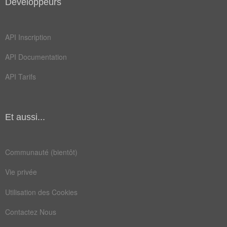
Développeurs
écriteau
enseigne
madrague
pancarte
API Inscription
affichage
affichette
API Documentation
panonceau
API Tarifs
Champ Lexical
(167)
Et aussi...
Mots liés par leur sémantique
led
mur
Communauté (bientôt)
abri
avis
Vie privée
bâti
bois
Utilisation des Cookies
calé
cote
Contactez Nous
rose
stop