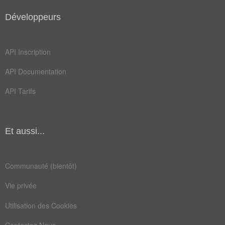
lande
lopin
Développeurs
reine
sales
vigne
arpent
API Inscription
avoine
bocage
API Documentation
enclos
étable
API Tarifs
fauche
fleuri
fleurs
forets
Et aussi...
grange
hameau
humide
jardin
Communauté (bientôt)
jument
moulin
Vie privée
pacage
pâture
Utilisation des Cookies
regain
vaches
Contactez Nous