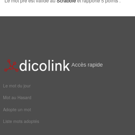
Le mot pre est valide au
Scrabble
et rapporte 5 points .
gazon
herbe
alpage
pâture
herbage
prairie
verdure
pâturage
Champ Lexical
(66)
Accès rapide
Mots liés par leur sémantique
clos
foin
Le mot du jour
haie
vert
Mot au Hasard
champ
étang
Adopte un mot
faner
gazon
Liste mots adoptés
glèbe
herbe