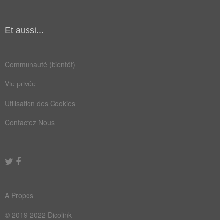
mime
onde
pied
voix
Et aussi...
appel
balle
corps
doigt
Communauté (bientôt)
foule
gérer
Vie privée
index
lâche
Utilisation des Cookies
mimer
mudra
Contactez Nous
noble
paume
pièce
poème
poing
poses
pouce
récit
A Propos
signe
tacle
© 2019-2022 Dicolink