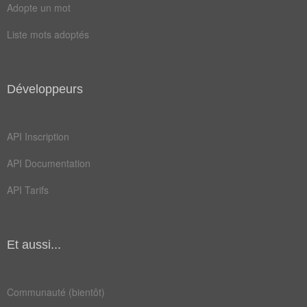
Champ Lexical
(31)
Adopte un mot
Mots liés par leur sémantique
Liste mots adoptés
cuir
gang
moto
punk
Développeurs
agent
biker
route
tenue
API Inscription
casque
colère
API Documentation
police
usager
API Tarifs
blouson
gardien
jumeaux
scooter
Et aussi...
voiture
accident
gendarme
perfecto
Communauté (bientôt)