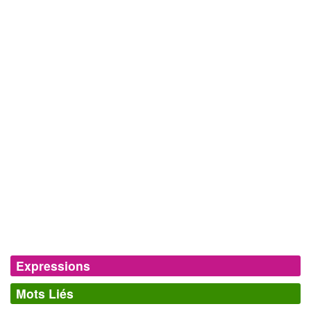
Expressions
Mots Liés
Occuper le terrain
manifester sa présence dans un domaine