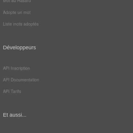
Mot au Hasard
boire
clubs
Adopte un mot
étage
gîter
Liste mots adoptés
loger
loyer
mêler
place
plein
poste
Développeurs
temps
tenir
API Inscription
trône
vivre
API Documentation
absent
achats
API Tarifs
agiter
aimait
arabes
baveux
bonder
bruits
Et aussi...
cactus
camper