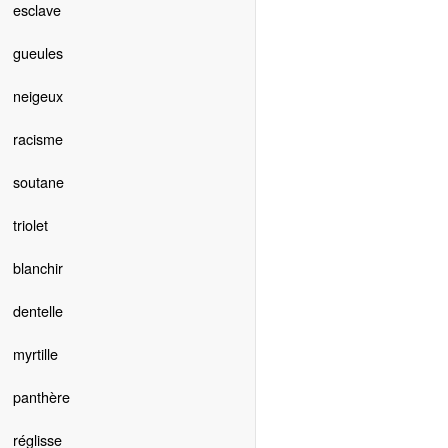
esclave
gueules
neigeux
racisme
soutane
triolet
blanchir
dentelle
myrtille
panthère
réglisse