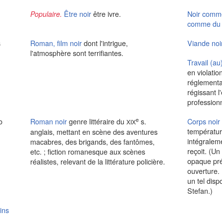
Être noir
être ivre.
Noir comme
Populaire.
comme du 
s
Roman, film noir
dont l'intrigue,
Viande noi
l'atmosphère sont terrifiantes.
Travail (au
en violatio
réglementai
régissant l
professionn
e
o
Roman noir
genre littéraire du
s.
Corps noir
XIX
températur
anglais, mettant en scène des aventures
intégraleme
macabres, des brigands, des fantômes,
reçoit. (Un
etc. ; fiction romanesque aux scènes
opaque pré
réalistes, relevant de la littérature policière.
ouverture.
un tel disp
Stefan.)
ins