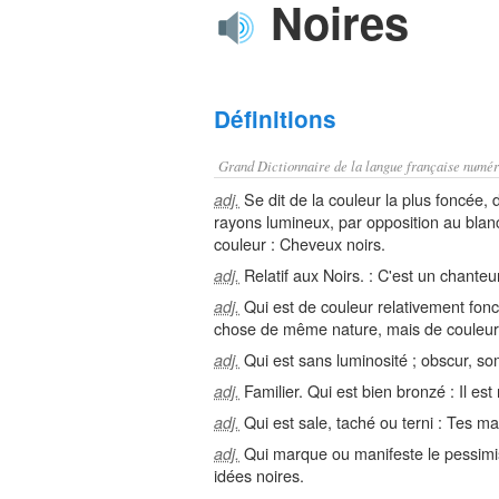
Noires
Définitions
Grand Dictionnaire de la langue française numér
Se dit de la couleur la plus foncée, 
adj.
rayons lumineux, par opposition au blanc
couleur : Cheveux noirs.
Relatif aux Noirs. : C'est un chanteur
adj.
Qui est de couleur relativement fonc
adj.
chose de même nature, mais de couleur cl
Qui est sans luminosité ; obscur, som
adj.
Familier. Qui est bien bronzé : Il es
adj.
Qui est sale, taché ou terni : Tes mai
adj.
Qui marque ou manifeste le pessimism
adj.
idées noires.