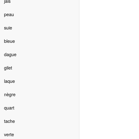
jais
peau
suie
bleue
dague
gilet
laque
nègre
quart
tache
verte