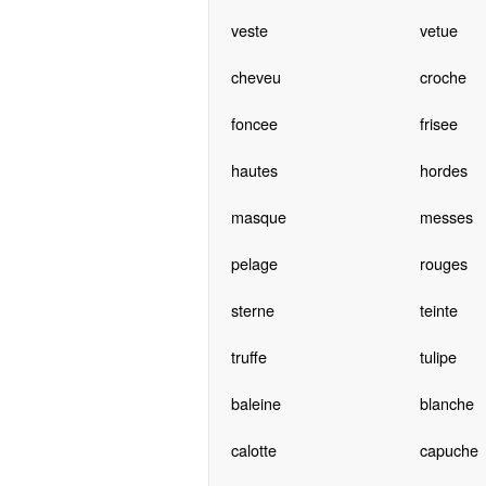
veste
vetue
cheveu
croche
foncee
frisee
hautes
hordes
masque
messes
pelage
rouges
sterne
teinte
truffe
tulipe
baleine
blanche
calotte
capuche