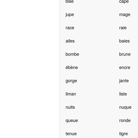
bise
cape
jupe
mage
race
raie
ailes
baies
bombe
brune
ébène
encre
gorge
jante
liman
liste
nuits
nuque
queue
ronde
tenue
tigre