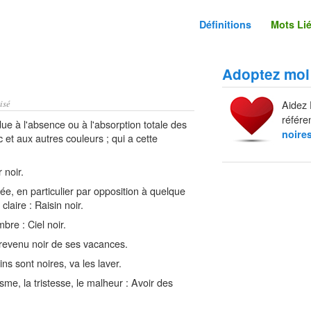
Définitions
Mots Li
Adoptez moi
isé
Aidez 
référe
due à l'absence ou à l'absorption totale des
noire
 et aux autres couleurs ; qui a cette
 noir.
ée, en particulier par opposition à quelque
aire : Raisin noir.
bre : Ciel noir.
t revenu noir de ses vacances.
ns sont noires, va les laver.
e, la tristesse, le malheur : Avoir des