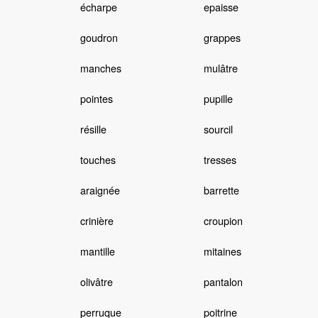
écharpe
epaisse
goudron
grappes
manches
mulâtre
pointes
pupille
résille
sourcil
touches
tresses
araignée
barrette
crinière
croupion
mantille
mitaines
olivâtre
pantalon
perruque
poitrine