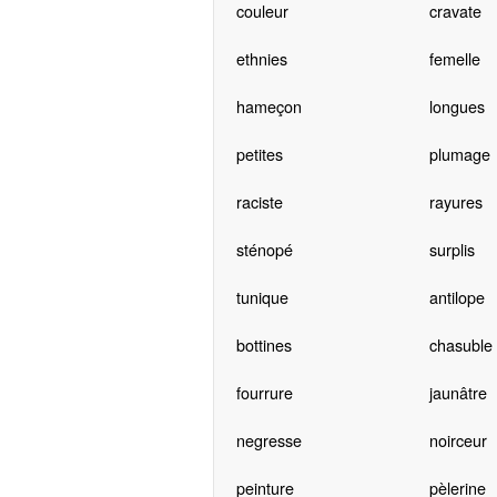
couleur
cravate
ethnies
femelle
hameçon
longues
petites
plumage
raciste
rayures
sténopé
surplis
tunique
antilope
bottines
chasuble
fourrure
jaunâtre
negresse
noirceur
peinture
pèlerine