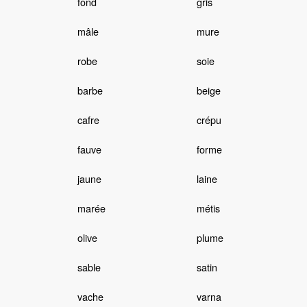
fond
gris
mâle
mure
robe
soie
barbe
beige
cafre
crépu
fauve
forme
jaune
laine
marée
métis
olive
plume
sable
satin
vache
varna