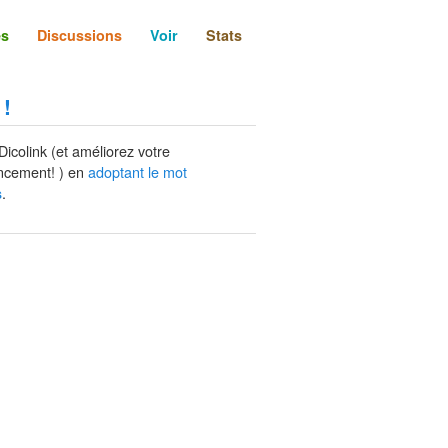
és
Discussions
Voir
Stats
 !
Dicolink (et améliorez votre
ncement! ) en
adoptant le mot
.
s