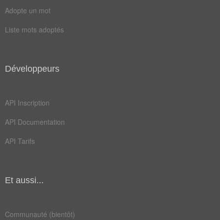
poli
rixe
Adopte un mot
rock
unir
Liste mots adoptés
aises
cesse
chant
chaos
Développeurs
cieux
codes
cohue
corps
API Inscription
coter
coupa
API Documentation
crado
danse
API Tarifs
digne
droit
encre
fiers
Et aussi...
foule
garou
impur
irait
Communauté (bientôt)