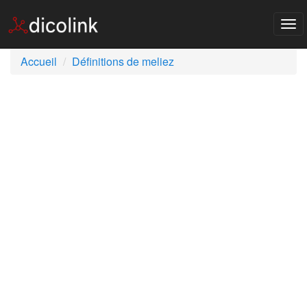
Tog
nav
Accueil
Définitions de meliez