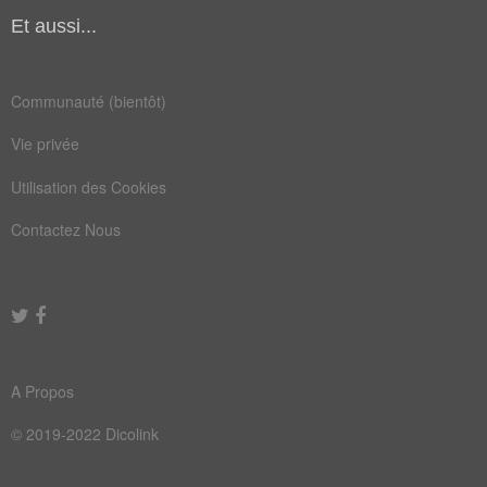
lutte
pacha
Et aussi...
perte
régir
Communauté (bientôt)
route
score
Vie privée
verra
vivre
Utilisation des Cookies
amener
appuya
Contactez Nous
aviron
baigne
barque
bateau
bohème
branle
cachee
causer
A Propos
chemin
choisi
© 2019-2022 Dicolink
combat
contre
dérive
desire