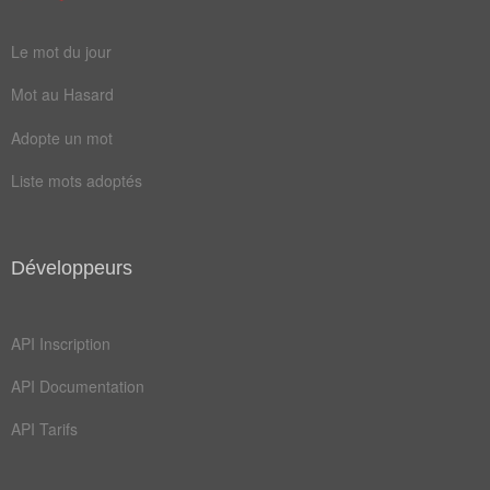
état
féra
Le mot du jour
aimes
allée
Mot au Hasard
apéro
arôme
Adopte un mot
bleus
blues
Liste mots adoptés
bride
bulls
cadet
chaos
danse
débat
Développeurs
demie
denis
API Inscription
droit
enfer
API Documentation
êtres
front
API Tarifs
fusée
gérer
haine
havre