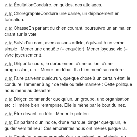
ÉquitationConduire, en guides, des attelages.
v. tr.
ChorégraphieConduire une danse, un déplacement en
v. tr.
formation.
ChasseEn parlant du chien courant, poursuivre un animal en
v. tr.
criant sur la voie.
Suivi d'un nom, avec ou sans article, équivaut à un verbe
v. tr.
simple : Mener une enquête (= enquêter). Mener joyeuse vie (=
vivre joyeusement).
Diriger le cours, le déroulement d'une action, d'une
v. tr.
progression, etc. : Mener un débat. Il a bien mené sa carrière.
Faire parvenir quelqu'un, quelque chose à un certain état, le
v. tr.
conduire, l'amener à agir de telle ou telle manière : Cette politique
nous mène au désastre.
Diriger, commander quelqu'un, un groupe, une organisation,
v. tr.
etc. : Il mène bien l'entreprise. Elle le mène par le bout du nez.
Être devant, en tête : Mener le peloton.
v. tr.
En parlant d'un indice, d'une marque, diriger quelqu'un, le
v. tr.
guider vers tel lieu : Ces empreintes nous ont menés jusque-là.
Conduire, emmener quelqu'un, un animal, un véhicule, au
v. tr.