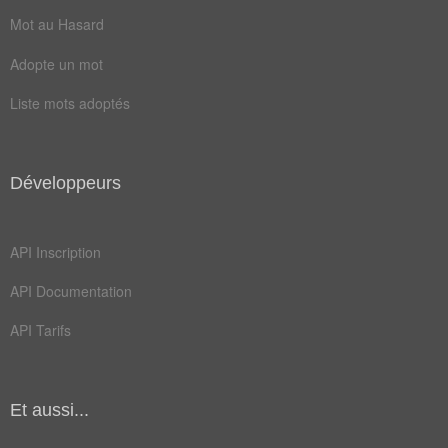
brasserie
guinguette
Mot au Hasard
hôtellerie
Adopte un mot
Liste mots adoptés
Antonymes
(1)
Mots avec la signification contraire
taudis
Développeurs
Champ Lexical
(149)
API Inscription
Mots liés par leur sémantique
API Documentation
bar
pub
API Tarifs
rue
café
cave
chef
Et aussi...
chic
chop